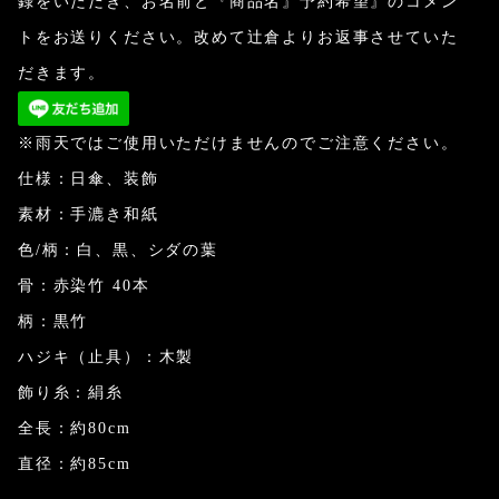
録をいただき、お名前と『商品名』予約希望』のコメン
トをお送りください。改めて辻倉よりお返事させていた
だきます。
※雨天ではご使用いただけませんのでご注意ください。
仕様：日傘、装飾
素材：手漉き和紙
色/柄：白、黒、シダの葉
骨：赤染竹 40本
柄：黒竹
ハジキ（止具）：木製
飾り糸：絹糸
全長：約80cm
直径：約85cm