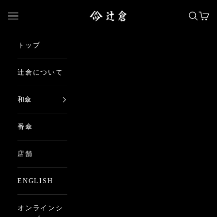
コンテンツへスキップ
日本最古の京都和傘屋 辻倉
メニューを開く
検索を
カー
トップ
辻倉について
和傘
番傘
店舗
ENGLISH
オンラインシ