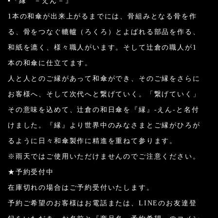
▪『縁 －えん－』
1本の和傘が出来上がるまでには、骨組みとなる骨を作
る、骨をつなぐ轆轤（ろくろ）とよばれる部品を作る、
和紙を漉く、様々職人がいます。そして辻倉の職人が1
本の和傘に仕立てます。
人と人とのご縁があって和傘ができ、そのご縁をさらに
お客様へ、そして次代へと繋げていく。「繋げていく」
その意味を込めて、辻倉の和日傘を『縁』-えん-と名付
けました。『縁』より世界中のみなさまとご縁がひろが
るように日々和傘製作に精進を重ねて参ります。
※雨天ではご使用いただけませんのでご注意ください。
★予約受付中
在庫切れの場合はご予約受付いたします。
予約ご希望のお客様はお電話または、LINEのお友達登