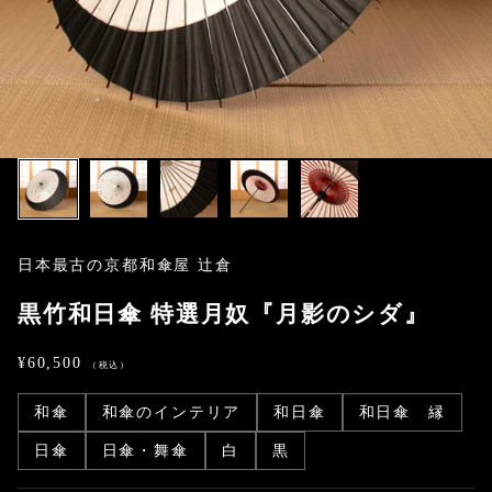
日本最古の京都和傘屋 辻倉
黒竹和日傘 特選月奴『月影のシダ』
セール価格
¥60,500
和傘
和傘のインテリア
和日傘
和日傘 縁
日傘
日傘・舞傘
白
黒