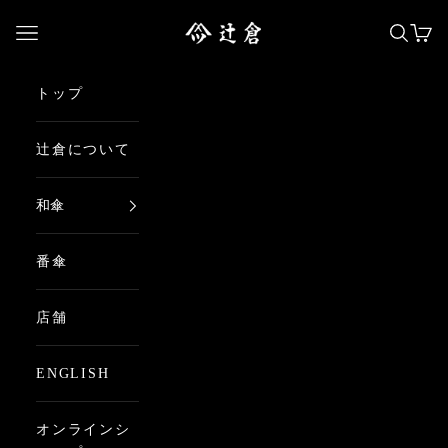
コンテンツへスキップ
日本最古の京都和傘屋 辻倉
メニューを開く
検索を
カー
トップ
辻倉について
和傘
番傘
店舗
ENGLISH
オンラインシ