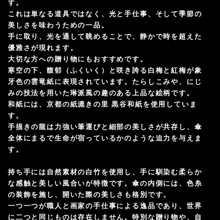
す。
これは単なる道具ではなく、光と手仕事、そして季節の
美しさを味わうための一品。
手に取り、光を通して眺めることで、静かで時を超えた
優雅さが現れます。
大切な方への贈り物にもおすすめです。
寒空の下、馥郁（ふくいく）と咲き誇る白梅と紅梅が象
牙色の雲竜紙に表現されています。たらしこみや、にじ
みの技法を用いた琳派風の趣のある上品な絵柄です。
和紙には、京都の紙漉きの里 黒谷和紙を使用していま
す。
手描きの龍は力強い筆運びと細部の美しさが共存し、傘
全体にまるで生命が宿っているかのような迫力を与えま
す。
持ち手には自然素材の白竹を使用し、手に馴染む柔らか
な感触と美しい風合いが特徴です。傘の内側には、色糸
の装飾を施し、開いた際の美しさも格別です。
一つ一つが職人と画家の手仕事による逸品であり、世界
に二つと同じものは存在しません。特別な贈り物や、自