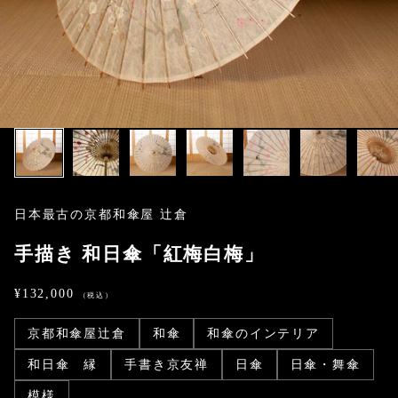
日本最古の京都和傘屋 辻倉
手描き 和日傘「紅梅白梅」
セール価格
¥132,000
京都和傘屋辻倉
和傘
和傘のインテリア
和日傘 縁
手書き京友禅
日傘
日傘・舞傘
模様