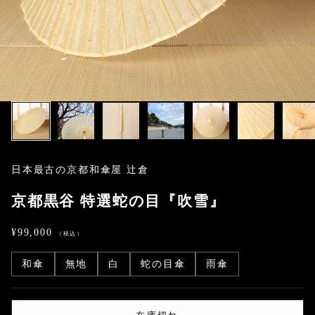
日本最古の京都和傘屋 辻倉
京都黒谷 特選蛇の目『吹雪』
セール価格
¥99,000
和傘
無地
白
蛇の目傘
雨傘