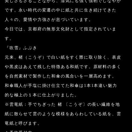
美しさもさることながら、湿気にも強く強靭でしなやか
です。永い時代の変遷の中に紙と共に生き続けてきた
人々の、愛情や力強さが息づいています。
今日では、京都府の無形文化財として指定されていま
す。
『吹雪』ふぶき
元来、楮（こうぞ）で白い紙をすく際に取り除く、表皮
や黒皮はあえて残した特徴ある和紙です。原材料の多く
を自然素材で製作した和傘の風合いを一層高めます。
和傘職人が手塩に掛け仕立てた和傘は1本1本違い魅力
的な極上の１本に仕上がりました。
※雲竜紙：手でちぎった 楮 〔こうぞ〕の長い繊維を地
紙に散らせて雲のような模様をあらわしている紙を、雲
竜紙と呼びます。