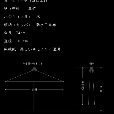
骨：竹 4４本（透仕上げ）
柄（中棒）：真竹
ハジキ（止具）：木
頭紙（カッパ）：防水二重布
全長：74cm
直径：105cm
掲載紙：美しいキモノ2021夏号