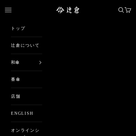
コンテンツへスキップ
日本最古の京都和傘屋 辻倉
メニューを開く
検索を
カー
トップ
辻倉について
和傘
番傘
店舗
ENGLISH
オンラインシ