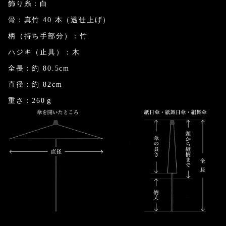
飾り糸：白
骨：真竹 40 本（透仕上げ）
柄（持ち手部分）：竹
ハジキ（止具）：木
全長：約 80.5cm
直径：約 82cm
重さ：260ｇ