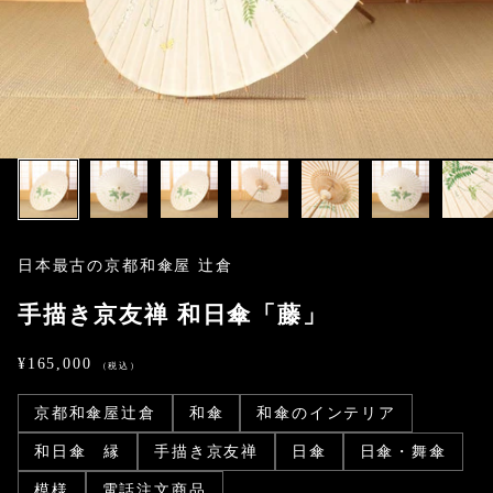
日本最古の京都和傘屋 辻倉
手描き京友禅 和日傘「藤」
セール価格
¥165,000
京都和傘屋辻倉
和傘
和傘のインテリア
和日傘 縁
手描き京友禅
日傘
日傘・舞傘
模様
電話注文商品