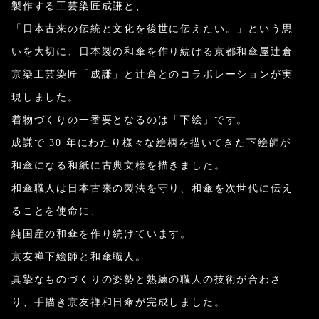
製作する工芸染匠成謙と、
「日本古来の伝統と文化を後世に伝えたい。」という思
いを大切に、日本製の和傘を作り続ける京都和傘屋辻倉
京染工芸染匠「成謙」と辻倉とのコラボレーションが実
現しました。
着物づくりの一番要となるのは「下絵」です。
成謙で 30 年にわたり様々な絵柄を描いてきた下絵師が
和傘になる和紙に古典文様を描きました。
和傘職人は日本古来の製法を守り、和傘を次世代に伝え
ることを使命に、
純国産の和傘を作り続けています。
京友禅下絵師と和傘職人。
真摯なものづくりの姿勢と熟練の職人の技術が合わさ
り、手描き京友禅和日傘が完成しました。