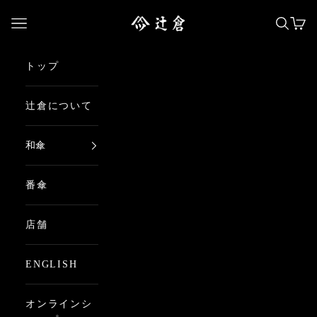
コンテンツへスキップ
日本最古の京都和傘屋 辻倉
メニューを開く
検索を
カー
トップ
辻倉について
和傘
番傘
店舗
ENGLISH
オンラインシ