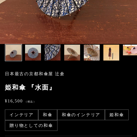
日本最古の京都和傘屋 辻倉
姫和傘 『水面』
セール価格
¥16,500
インテリア
和傘
和傘のインテリア
姫和傘
贈り物としての和傘