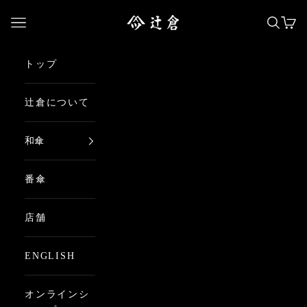
コンテンツへスキップ
日本最古の京都和傘屋 辻倉
メニューを開く
検索を
カー
トップ
辻倉について
和傘
番傘
店舗
ENGLISH
オンラインシ