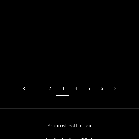
金彩京友禅『梅流水-深紅-』
金彩京友禅『桜日和』 赤
蛇の目傘
蛇の目傘
セール価格
セール価格
¥66,000
¥66,000
1
2
3
4
5
6
Featured collection