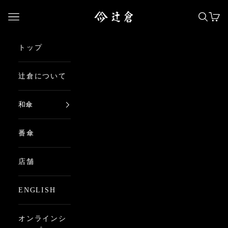
コンテンツへスキップ
日本最古の京都和傘屋 辻倉
メニューを開く
検索を
カー
トップ
辻倉について
和傘
番傘
店舗
ENGLISH
オンラインシ