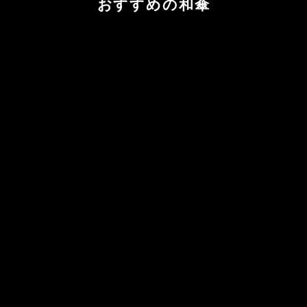
おすすめの和傘
カートに追加する
カートに追加する
黒竹日傘『月白』
京都黒谷 特選
日傘・舞傘
日傘・舞
セール価格
セール価格
¥33,000
¥55,000