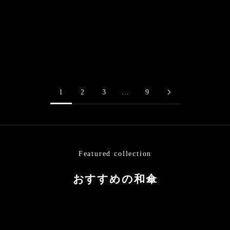
姫和傘 大寸『蒼』
黒竹和日傘 特選月奴『紅
セール価格
¥22,000
玄』
日傘・舞傘
セール価格
¥55,000
1
2
3
…
9
Featured collection
おすすめの和傘