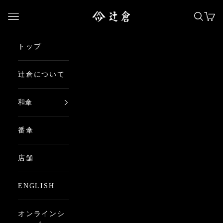
コンテンツへスキップ
日本最古の京都和傘屋 辻倉
メニューを開く
検索を
カー
トップ
辻倉について
和傘
番傘
店舗
ENGLISH
オンラインシ