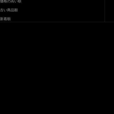
価格の高い順
古い商品順
新着順
在庫切れ
在庫切れ
黒竹和日傘『縁』 雲竜紙 天
黒竹和日傘『一重梅』（ひと
色
えうめ）
日傘・舞傘
日傘・舞傘
セール価格
セール価格
¥33,000
¥33,000
在庫切れ