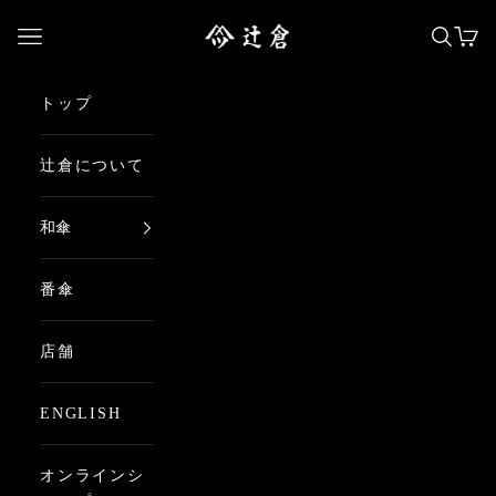
コンテンツへスキップ
日本最古の京都和傘屋 辻倉
メニューを開く
検索を
カー
トップ
辻倉について
和傘
番傘
店舗
ENGLISH
オンラインシ