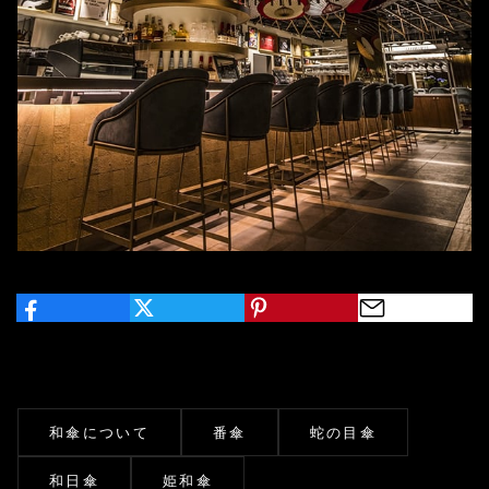
和傘について
番傘
蛇の目傘
和日傘
姫和傘