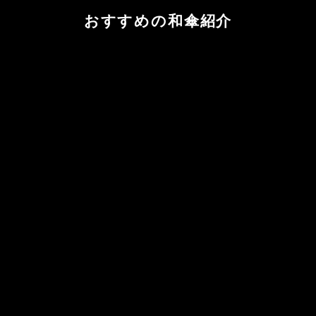
おすすめの和傘紹介
カートに追加する
カートに追加する
特選月奴『宵月』
辻倉特撰無地 黒竹 春慶仕上
蛇の目傘
げ 濃藍 -こあい-
セール価格
¥77,000
蛇の目傘
セール価格
¥55,000