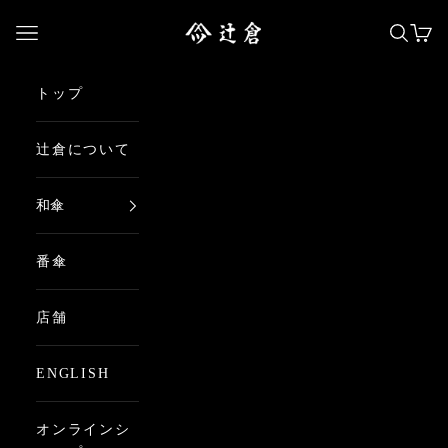
コンテンツへスキップ
日本最古の京都和傘屋 辻倉
メニューを開く
検索を
カー
トップ
辻倉について
和傘
番傘
店舗
ENGLISH
オンラインシ