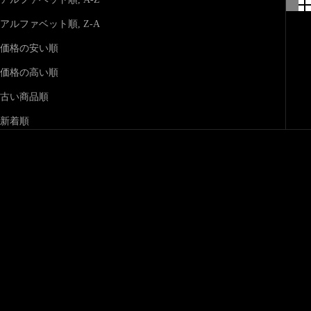
アルファベット順, Z-A
価格の安い順
価格の高い順
古い商品順
新着順
カートに追加する
カートに追加する
黒竹日傘『月白』
京都黒谷 特選日傘『白虎』