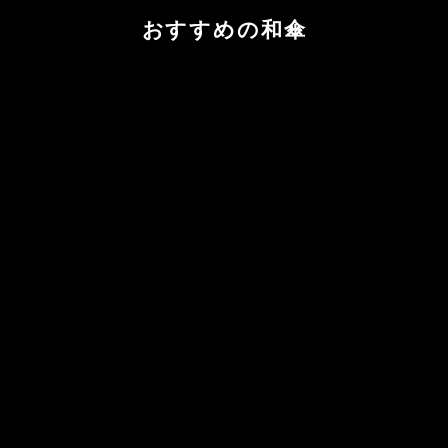
おすすめの和傘
カートに追加する
カートに追加する
黒竹日傘『月白』
京都黒谷 特選
日傘・舞傘
日傘・舞
セール価格
セール価格
¥33,000
¥55,000