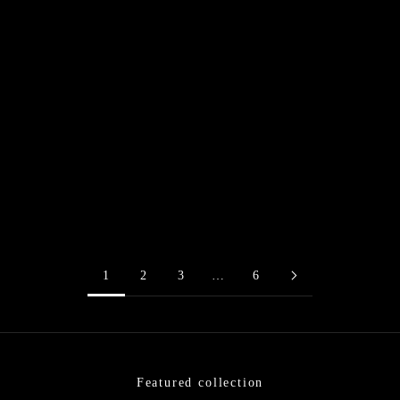
京都黒谷特選日傘 『巴』虎
京都黒谷特選日傘 『巴』春
月
霞
日傘・舞傘
日傘・舞傘
セール価格
セール価格
¥66,000
¥66,000
1
2
3
…
6
Featured collection