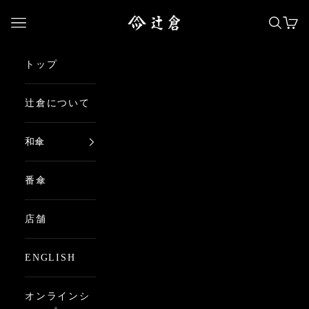
コンテンツへスキップ
日本最古の京都和傘屋 辻倉
メニューを開く
検索を
カー
トップ
辻倉について
和傘
番傘
店舗
ENGLISH
オンラインシ