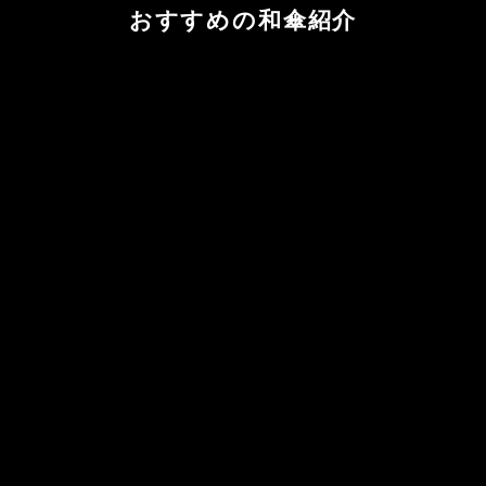
おすすめの和傘紹介
倉特撰無地 黒竹 春慶仕上げ 濃
京都黒谷特選日傘『巴』一
藍 -こあい-
日傘・舞傘
セール価格
¥66,000
蛇の目傘
セール価格
¥55,000