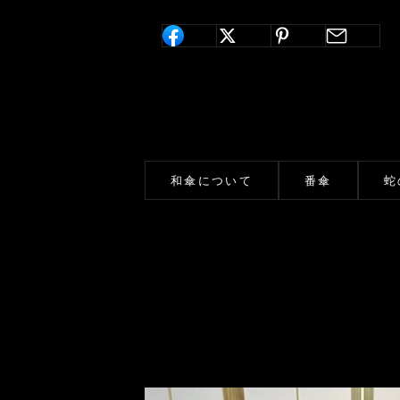
和傘について
番傘
蛇