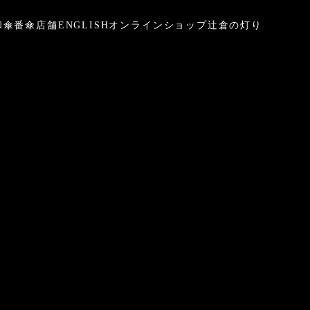
和傘
番傘
店舗
ENGLISH
オンラインショップ
辻倉の灯り