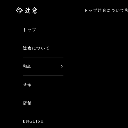
コンテンツへスキップ
日本最古の京都和傘屋 辻倉
トップ
辻倉について
トップ
辻倉について
和傘
番傘
店舗
ENGLISH