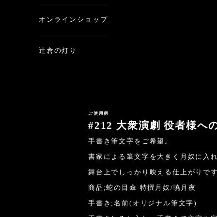
オンラインショップ
辻倉の灯り
ご使用例
#212 大衆演劇 役者様
手書き筆文字をご希望。
書家による筆文字を大きく月奴に入
舞台上でしっかり映える仕上がりで
商品;蛇の目傘 特撰月奴/暁月夜
手書き;名前(オリジナル筆文字)