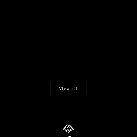
カートに追加する
手描き京友禅 和日傘『風神
辻倉『極み』 特選月奴 翠に
雷神図』
吹雪
日傘・舞傘
蛇の目傘
セール価格
セール価格
¥198,000
¥126,500
View all