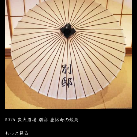
#075 炭火道場 別邸 恵比寿の焼鳥
もっと見る