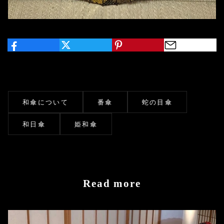
和傘について
番傘
蛇の目傘
和日傘
姫和傘
Read more