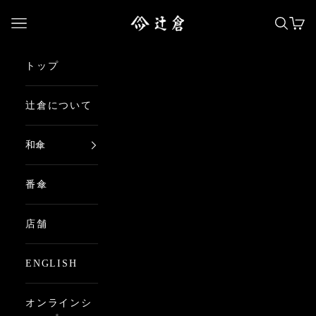
コンテンツへスキップ
日本最古の京都和傘屋 辻倉
メニューを開く
検索を
カー
トップ
辻倉について
和傘
番傘
店舗
ENGLISH
オンラインシ