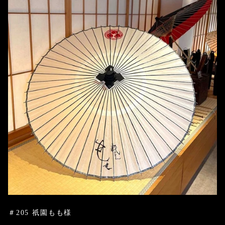
＃205 祇園もも様