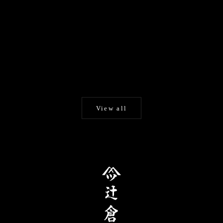
カートに追加する
辻倉『極み』巴 /玄響
手描き京友禅 和日傘『風神
蛇の目傘
雷神図』
セール価格
¥132,000
日傘・舞傘
セール価格
¥198,000
View all