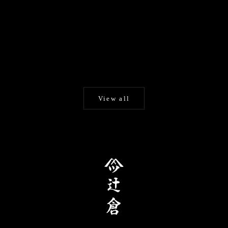
カートに追加する
辻倉『極み』巴 /玄響
手描き京友禅 和日傘『風神
蛇の目傘
雷神図』
セール価格
¥132,000
日傘・舞傘
セール価格
¥198,000
View all