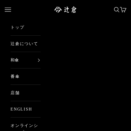
コンテンツへスキップ
日本最古の京都和傘屋 辻倉
メニューを開く
検索を
カー
トップ
辻倉について
和傘
番傘
店舗
ENGLISH
オンラインシ