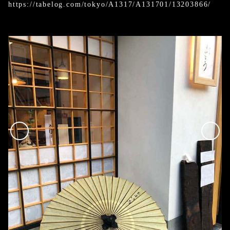
https://tabelog.com/tokyo/A1317/A131701/13203866/