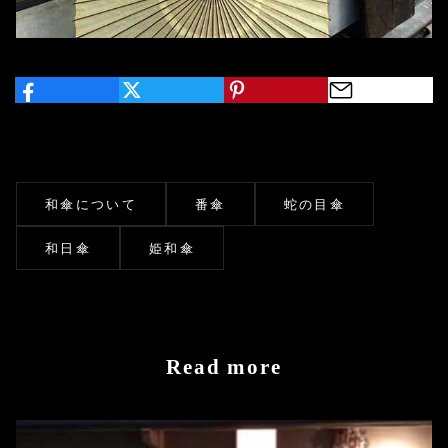
和傘について
番傘
蛇の目傘
和日傘
姫和傘
Read more