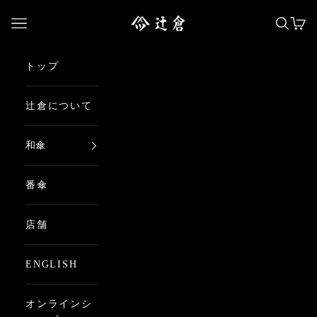
コンテンツへスキップ
日本最古の京都和傘屋 辻倉
メニューを開く
検索を
カー
トップ
辻倉について
和傘
番傘
店舗
ENGLISH
オンラインシ