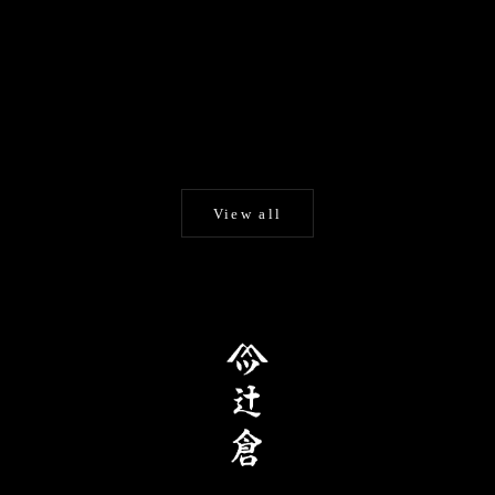
カートに追加する
手描き京友禅 和日傘『風神
辻倉『極み』 特選月奴 翠に
雷神図』
吹雪
日傘・舞傘
蛇の目傘
セール価格
セール価格
¥198,000
¥126,500
View all