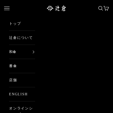
コンテンツへスキップ
日本最古の京都和傘屋 辻倉
メニューを開く
検索を
カー
トップ
辻倉について
和傘
番傘
店舗
ENGLISH
オンラインシ