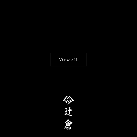
カートに追加する
辻倉『極み』巴 /玄響
手描き京友禅 和日傘『風神
蛇の目傘
雷神図』
セール価格
¥132,000
日傘・舞傘
セール価格
¥198,000
View all