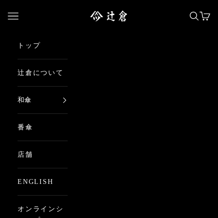
コンテンツへスキップ
日本最古の京都和傘屋 辻倉
メニューを開く
検索を
カー
トップ
辻倉について
和傘
番傘
店舗
ENGLISH
オンラインシ