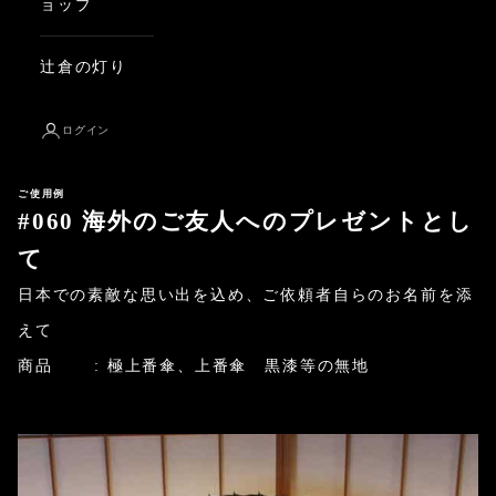
ョップ
辻倉の灯り
ログイン
ご使用例
#060 海外のご友人へのプレゼントとし
て
日本での素敵な思い出を込め、ご依頼者自らのお名前を添
えて
商品 : 極上番傘、
上番傘 黒漆
等の無地