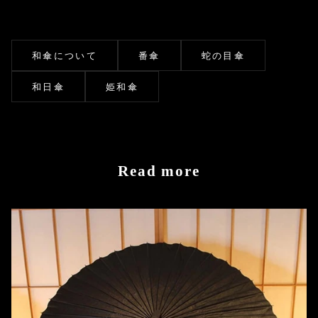
和傘について
番傘
蛇の目傘
和日傘
姫和傘
Read more