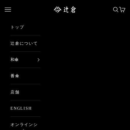
コンテンツへスキップ
日本最古の京都和傘屋 辻倉
メニューを開く
検索を
カー
トップ
辻倉について
和傘
番傘
店舗
ENGLISH
オンラインシ