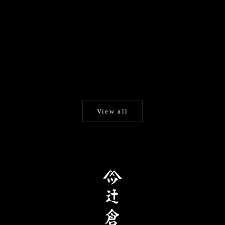
カートに追加する
カートに追加する
辻倉『極み』 特選月奴 翠に
辻倉『極み/黒谷』 特選月
吹雪
奴/黄金に翠
蛇の目傘
蛇の目傘
セール価格
セール価格
¥126,500
¥126,500
View all