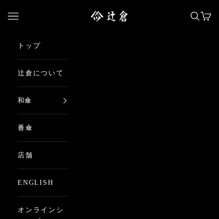
コンテンツへスキップ
日本最古の京都和傘屋 辻倉
メニューを開く
検索を
カー
トップ
辻倉について
和傘
番傘
店舗
ENGLISH
オンラインシ