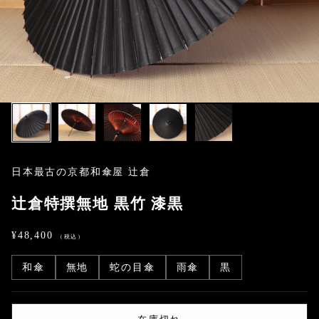
日本最古の京都和傘屋 辻倉
辻倉特撰無地 黒竹 漆黒
セール価格
¥48,400
和傘
無地
蛇の目傘
雨傘
黒