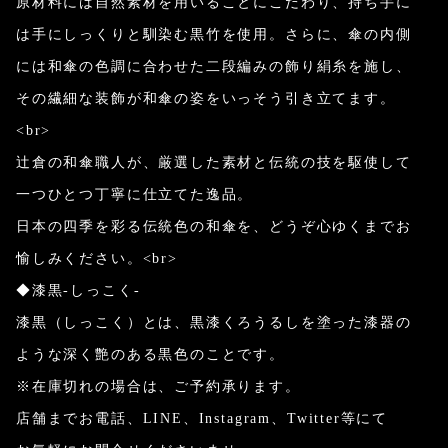
原材料には自然素材を用いることにこだわり、持ち手に
は手にしっくりと馴染む黒竹を使用。さらに、傘の内側
には和傘の色調に合わせた二段編みの飾り絹糸を施し、
その繊細な装飾が和傘の姿をいっそう引き立てます。
<br>
辻倉の和傘職人が、厳選した素材と伝統の技を駆使して
一つひとつ丁寧に仕立てた逸品。
日本の四季を彩る伝統色の和傘を、どうぞ心ゆくまでお
愉しみください。<br>
◆漆黒-しっこく-
漆黒（しっこく）とは、黒漆くろうるしを塗った漆器の
ような深く艶のある黒色のことです。
※在庫切れの場合は、ご予約承ります。
店舗までお電話、LINE、Instagram、Twitter等にて