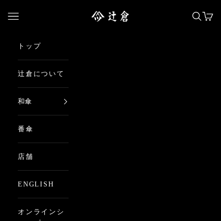
コンテンツへスキップ
日本最古の京都和傘屋 辻倉
メニューを開く
検索を
カー
トップ
辻倉について
和傘
番傘
店舗
ENGLISH
オンラインシ