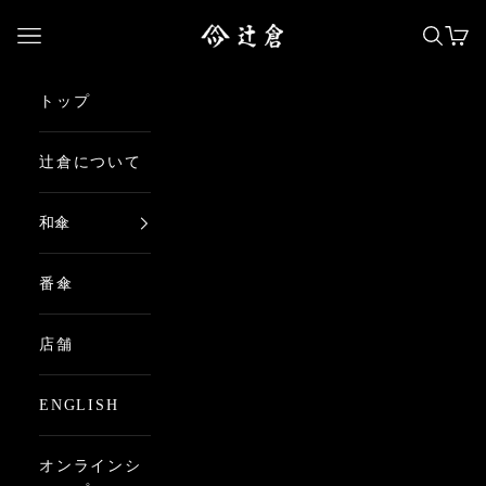
コンテンツへスキップ
日本最古の京都和傘屋 辻倉
メニューを開く
検索を
カー
トップ
辻倉について
和傘
番傘
店舗
ENGLISH
オンラインシ