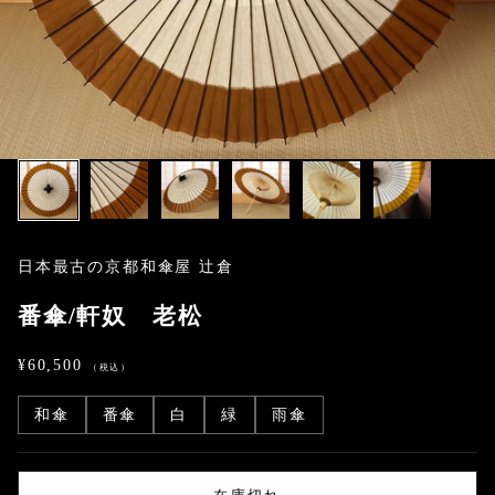
日本最古の京都和傘屋 辻倉
番傘/軒奴 老松
セール価格
¥60,500
和傘
番傘
白
緑
雨傘