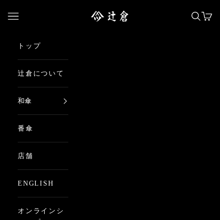
コンテンツへスキップ
日本最古の京都和傘屋 辻倉
メニューを開く
検索を
カー
トップ
辻倉について
和傘
番傘
店舗
ENGLISH
オンラインシ