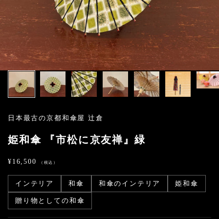
日本最古の京都和傘屋 辻倉
姫和傘 『市松に京友禅』緑
セール価格
¥16,500
インテリア
和傘
和傘のインテリア
姫和傘
贈り物としての和傘